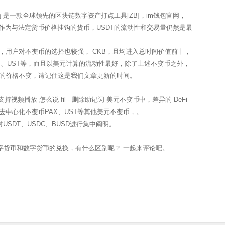
n
是一款全球领先的区块链数字资产打点工具[ZB]，im钱包官网，
 作为与法定货币价格挂钩的货币，USDT的流动性和交易量仍然是最
，用户对不变币的选择也较强， CKB，且均进入总时间价值前十，
I、UST等，而且以美元计算的流动性最好，除了上述不变币之外，
变币的价格不变，请记住这是我们文章更新的时间。
视频播放 怎么说 fil - 删除助记词 美元不变币中，差异的 DeFi
中心化不变币PAX、UST等其他美元不变币，。
USDT、USDC、BUSD进行集中阐明。
数字货币和数字货币的兑换，有什么区别呢？ 一起来评论吧。