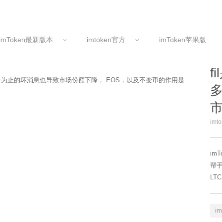
imToken最新版本
imtoken官方
imToken苹果版
f
迄今为止的坏消息也导致市场份额下降， EOS，以及不变币的作用是
imt
im
帮手
LTC
i