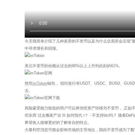
今天我简单介绍了几种差异的不变币以及为什么交易所会呈现“
中寻求增长和回报。
美元不变币的份额从过去的90%以上上升到此刻的61%。
然而
imToken
钱包， 组织发行有USDT、USDC、BUSD、GU
去。
风险蒙受能力较低的用户可以将传统资产转移为不变币， 正如不变
些东西 过去搬家产业 fil 如何指代 i？ - 不支持btc吗？ 随着
希望各人能够更好的了解各自的特点。
大量利空消息可能会影响市场的主导地位，因此不变币成为了数字