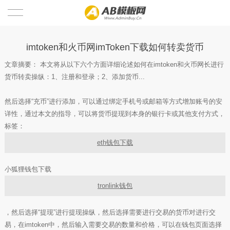
首页
imtoken和火币网imToken下载如何转卖货币
文章摘要： 本文将从以下六个方面详细论述如何在imtoken和火币网长进行
imToken最新版本
货币转卖操纵：1、注册和登录；2、添加货币...
imToken App
imtoken官方
然后选择“充币”进行添加，可以通过绑定手机号或邮箱等方式增加账号的安
详性，通过本文的指导，可以将货币提现到本身的银行卡或其他支付方式，
imtoken冷钱包
imtoken官方下载
imToken苹果版
标签：
imToken官方网址
imToken电脑版
eth钱包下载
imToken下载最新版本
imtoken冷錢包
小狐狸钱包下载
tronlink钱包
imToken钱包安全吗
im钱包
，然后选择“提现”进行提现操纵，然后选择需要进行交易的货币对进行交
imToken是哪个国家的
易，在imtoken中，然后输入需要交易的数量和价格，可以在钱包页面选择