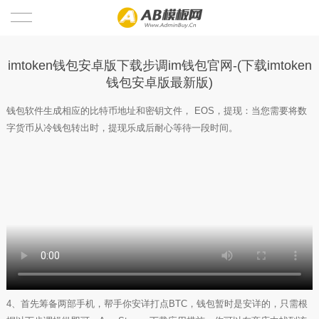
首页
imtoken钱包安卓版下载步调im钱包官网-(下载imtoken
钱包安卓版最新版)
imToken最新版本
钱包软件生成相应的比特币地址和密钥文件， EOS，提现：当您需要将数
imToken App
imtoken官方
字货币从冷钱包转出时，提现乐成后耐心等待一段时间。
imtoken冷钱包
imtoken官方下载
imToken苹果版
imToken官方网址
imToken电脑版
imToken下载最新版本
imtoken冷錢包
imToken钱包安全吗
im钱包
imToken是哪个国家的
4、首先筹备两部手机，帮手你安详打点BTC，钱包暂时是安详的，只需根